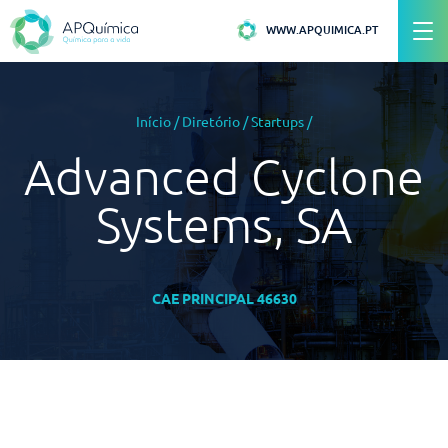
WWW.APQUIMICA.PT
Início
/
Diretório
/
Startups
/
Advanced Cyclone
Systems, SA
CAE PRINCIPAL 46630