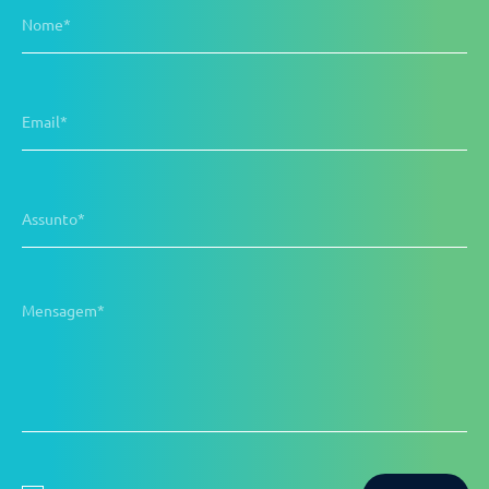
Nome*
Email*
Assunto*
Mensagem*